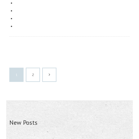
1
2
New Posts