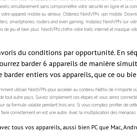
ls simultanément sans compromettre votre sécurité en ligne et la confid
 de votre appareil mobile au sérieux. Obtenez NordVPN. vpn mobile Down
rs, smartphones, routers and even gaming Installez NordVPN sur votre 
 de jeu et bien plus NordVPN chiffre votre trafic internet et masque vo
voris du conditions par opportunité. En séq
urrez barder 6 appareils de manière simultan
 barder entiers vos appareils, que ce ou bi
ment utiliser NordVPN pour accéder au contenu Netflix de n’importe où ?
e tout autre pays. Suivez simplement ces étapes et vous serez connecté 
ur sa formule valable pendant trois ans. Si vous comptez profiter de cet
 faire correctement en est une autre. Avec la multiplication des menaces s
ec tous vos appareils, aussi bien PC que Mac, Andr