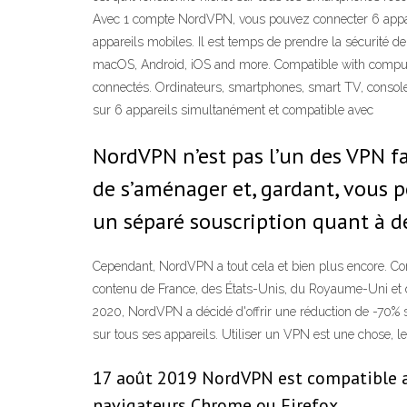
Avec 1 compte NordVPN, vous pouvez connecter 6 apparei
appareils mobiles. Il est temps de prendre la sécurité
macOS, Android, iOS and more. Compatible with compute
connectés. Ordinateurs, smartphones, smart TV, consoles
sur 6 appareils simultanément et compatible avec
NordVPN n’est pas l’un des VPN fa
de s’aménager et, gardant, vous po
un séparé souscription quant à de
Cependant, NordVPN a tout cela et bien plus encore. Com
contenu de France, des États-Unis, du Royaume-Uni et d
2020, NordVPN a décidé d'offrir une réduction de -70% s
sur tous ses appareils. Utiliser un VPN est une chose, le
17 août 2019 NordVPN est compatible av
navigateurs Chrome ou Firefox