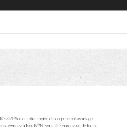
’IKEv2/IPSec est plus rapide et son principal avantage
us vous abonnez à NordVPN, vous téléchargez un de leurs