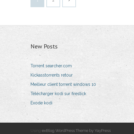
1
2
New Posts
Torrent searcher.com
Kickasstorrents retour
Meilleur client torrent windows 10
Télécharger kodi sur firestick
Exode kodi
Using
exBlog WordPress Theme by YayPress