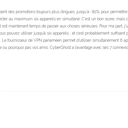
 des promotions toujours plus dingues, jusqu'à -82%, pour permettre au
r au maximum six appareils en simultané. C'est un bon score, mais cer
l est maintenant temps de passer aux choses sérieuses. Pour ma part, j
us pouvez utiliser jusqu’à six appareils ; et c’est probablement suffisant 
. Le fournisseur de VPN panaméen permet d’utiliser simultanément 6 app
ille ou pourquoi pas vos amis. CyberGhost a l’avantage avec ses 7 connexi