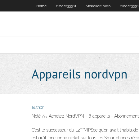
Home
Brader33381
Mckeller46186
Brader3338
Appareils nordvpn
author
Noté /5: Achetez NordVPN - 6 appareils - Abonnement 3 
C’est le successeur du L2TP/IPSec qu’on avait l’habitude 
est qu’il fonctionne nickel sur tous les Smartphones ré