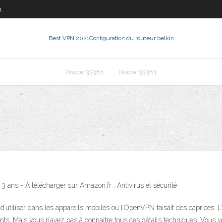
1
Best VPN 2021
Configuration du routeur belkin
Brader33381
Brader33381
ans - A télécharger sur Amazon.fr : Antivirus et sécurité
d’utiliser dans les appareils mobiles où l’OpenVPN faisait des caprices. L
cents. Mais vous n’avez pas à connaitre tous ces détails techniques. Vo