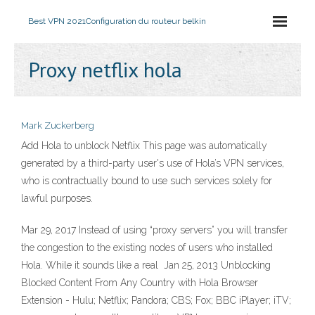
Best VPN 2021
Configuration du routeur belkin
Proxy netflix hola
Mark Zuckerberg
Add Hola to unblock Netflix This page was automatically
generated by a third-party user's use of Hola’s VPN services,
who is contractually bound to use such services solely for
lawful purposes.
Mar 29, 2017 Instead of using “proxy servers” you will transfer
the congestion to the existing nodes of users who installed
Hola. While it sounds like a real Jan 25, 2013 Unblocking
Blocked Content From Any Country with Hola Browser
Extension - Hulu; Netflix; Pandora; CBS; Fox; BBC iPlayer; iTV;