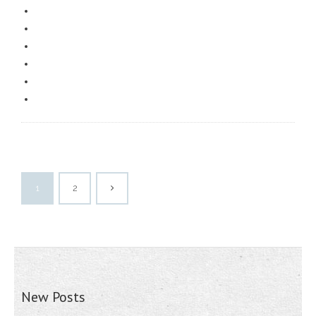
1
2
New Posts